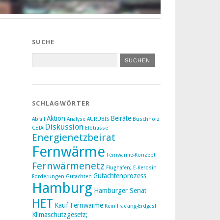
SUCHE
SCHLAGWÖRTER
Aktion
Beiräte
Abfall
Analyse
AURUBIS
Buschholz
Diskussion
CETA
Elbtrasse
Energienetzbeirat
Fernwärme
Fernwärme-Konzept
Fernwärmenetz
Flughafen; E-Kerosin
Gutachtenprozess
Forderungen
Gutachten
Hamburg
Hamburger Senat
HET
Kauf Fernwärme
Kein Fracking-Erdgas!
Klimaschutzgesetz;