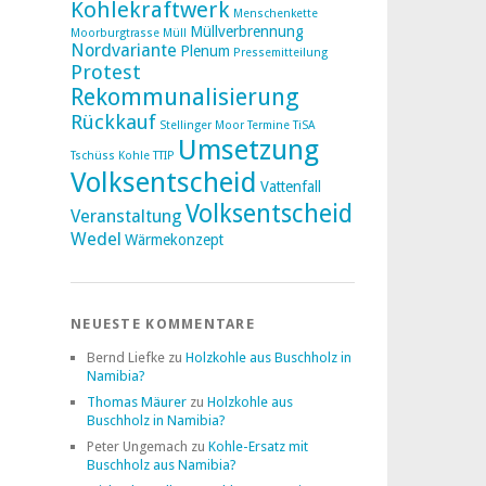
Kohlekraftwerk
Menschenkette
Müllverbrennung
Moorburgtrasse
Müll
Nordvariante
Plenum
Pressemitteilung
Protest
Rekommunalisierung
Rückkauf
Stellinger Moor
Termine
TiSA
Umsetzung
Tschüss Kohle
TTIP
Volksentscheid
Vattenfall
Volksentscheid
Veranstaltung
Wedel
Wärmekonzept
NEUESTE KOMMENTARE
Bernd Liefke
zu
Holzkohle aus Buschholz in
Namibia?
Thomas Mäurer
zu
Holzkohle aus
Buschholz in Namibia?
Peter Ungemach
zu
Kohle-Ersatz mit
Buschholz aus Namibia?