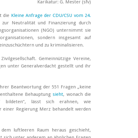
Karikatur: G. Mester (sfv)
st die
Kleine Anfrage der CDU/CSU vom 24.
zur Neutralität und Finanzierung durch
ngsorganisationen (NGO) unternimmt sie
organisationen, sondern insgesamt auf
 einzuschüchtern und zu kriminalisieren.
ivilgesellschaft. Gemeinnützige Vereine,
n unter Generalverdacht gestellt und ihr
ihrer Beantwortung der 551 Fragen „keine
e enthaltene Behauptung
sieht
, wonach die
‘ bildeten“, lässt sich erahnen, wie
ter einer Regierung Merz behandelt werden
dem luftleeren Raum heraus geschieht,
st sich unter anderem an ähnlichen Fragen