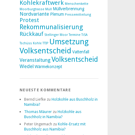
Kohlekraftwerk
Menschenkette
Müllverbrennung
Moorburgtrasse
Müll
Nordvariante
Plenum
Pressemitteilung
Protest
Rekommunalisierung
Rückkauf
Stellinger Moor
Termine
TiSA
Umsetzung
Tschüss Kohle
TTIP
Volksentscheid
Vattenfall
Volksentscheid
Veranstaltung
Wedel
Wärmekonzept
NEUESTE KOMMENTARE
Bernd Liefke
zu
Holzkohle aus Buschholz in
Namibia?
Thomas Mäurer
zu
Holzkohle aus
Buschholz in Namibia?
Peter Ungemach
zu
Kohle-Ersatz mit
Buschholz aus Namibia?