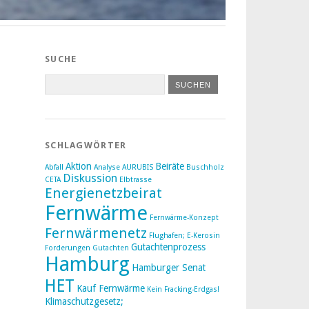
SUCHE
SCHLAGWÖRTER
Aktion
Beiräte
Abfall
Analyse
AURUBIS
Buschholz
Diskussion
CETA
Elbtrasse
Energienetzbeirat
Fernwärme
Fernwärme-Konzept
Fernwärmenetz
Flughafen; E-Kerosin
Gutachtenprozess
Forderungen
Gutachten
Hamburg
Hamburger Senat
HET
Kauf Fernwärme
Kein Fracking-Erdgas!
Klimaschutzgesetz;