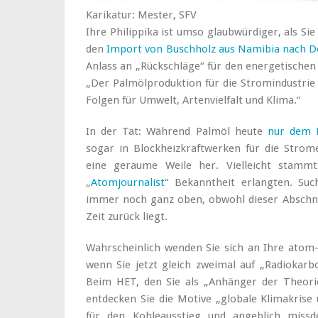
Karikatur: Mester, SFV
Ihre Philippika ist umso glaubwürdiger, als Si
den
Import von Buschholz aus Namibia nach D
Anlass an „Rückschläge“ für den energetischen
„Der Palmölproduktion für die Stromindustrie
Folgen für Umwelt, Artenvielfalt und Klima.“
In der Tat: Während Palmöl heute
nur dem D
sogar in Blockheizkraftwerken für die Strom
eine geraume Weile her. Vielleicht stammt
„
Atomjournalist
“ Bekanntheit erlangten. Suc
immer noch ganz oben, obwohl dieser Abschn
Zeit zurück liegt.
Wahrscheinlich wenden Sie sich an Ihre atom-
wenn Sie jetzt gleich zweimal auf „Radioka
Beim HET, den Sie als „Anhänger der Theori
entdecken Sie die Motive „globale Klimakrise 
für den Kohleausstieg und angeblich miss