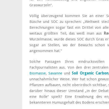
Graswurzeln“.
Völlig überzeugend kommen Sie an einer Sch
Büsche und SOC zu sprechen: „Weltweit stec
Berechnungen sogar fast ein Drittel von al
weitaus größten Teil, das weiß man aus
Ra
Wurzelmasse, wurde dieses SOC durch Gras er
sogar an Stellen, wo der Bewuchs schon v
angenommen hat.“
Solche Passagen Ihres eindrucksvollen
Fachjournalisten aus. Von den drei zentrale
Biomasse
,
Savanne
und
Soil Organic Carbon
unnachahmlicher Weise. Wer hat schon gewusst
Pflanzen aufbauen, nicht oberirdisch sichtbar
darüber hinaus dieser Umstand „in der Debat
eine Rolle“ spielt? Eine Erwähnung des
bekannteren Humusgehalt des Bodens erschien 