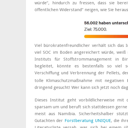
würde“, hindurch zu fressen, dass sie bere
öffentlichen Widerstand“ neigen, wie Sie hera
Viel bürokratenfreundlicher verhält sich das I
viel SOC im Boden angereichert würde, weiß
Instituts für Stoffstrommanagement in Birk
begleitet, könnte es bestenfalls so viel s
Verschiffung und Verbrennung der Pellets, d
tolle Klimaschutzmaßnahme mit negativen 
dringend gesucht! Wer kann sich jetzt noch da
Dieses Institut geht vorbildlicherweise mit
sparsam um und beruft sich stattdessen gerne
meist aus Namibia. Sicherheitshalber stüt
Gutachten der
Forstberatung UNIQUE
, die ih
Literaturliste versah, was sich bei einem 