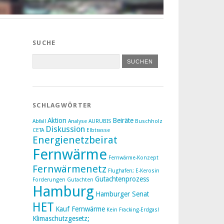
SUCHE
SCHLAGWÖRTER
Aktion
Beiräte
Abfall
Analyse
AURUBIS
Buschholz
Diskussion
CETA
Elbtrasse
Energienetzbeirat
Fernwärme
Fernwärme-Konzept
Fernwärmenetz
Flughafen; E-Kerosin
Gutachtenprozess
Forderungen
Gutachten
Hamburg
Hamburger Senat
HET
Kauf Fernwärme
Kein Fracking-Erdgas!
Klimaschutzgesetz;