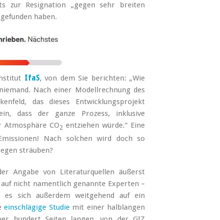
its zur Resignation „gegen sehr breiten
usgefunden haben.
nstitut
IfaS
, von dem Sie berichten: „Wie
 niemand. Nach einer Modellrechnung des
enfeld, das dieses Entwicklungsprojekt
ein, dass der ganze Prozess, inklusive
er Atmosphäre CO
entziehen würde.“ Eine
2
Emissionen! Nach solchen wird doch so
gegen sträuben?
 der Angabe von Literaturquellen äußerst
 auf nicht namentlich genannte Experten –
zt es sich außerdem weitgehend auf ein
re
einschlägige Studie
mit einer halblangen
über hundert Seiten langen, von der GIZ