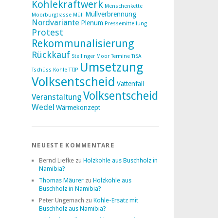
Kohlekraftwerk
Menschenkette
Müllverbrennung
Moorburgtrasse
Müll
Nordvariante
Plenum
Pressemitteilung
Protest
Rekommunalisierung
Rückkauf
Stellinger Moor
Termine
TiSA
Umsetzung
Tschüss Kohle
TTIP
Volksentscheid
Vattenfall
Volksentscheid
Veranstaltung
Wedel
Wärmekonzept
NEUESTE KOMMENTARE
Bernd Liefke
zu
Holzkohle aus Buschholz in
Namibia?
Thomas Mäurer
zu
Holzkohle aus
Buschholz in Namibia?
Peter Ungemach
zu
Kohle-Ersatz mit
Buschholz aus Namibia?