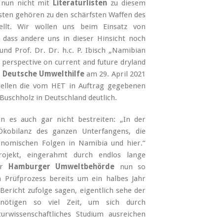
e nun nicht mit
Literaturlisten
zu diesem
isten gehören zu den schärfsten Waffen des
ellt. Wir wollen uns beim Einsatz von
, dass andere uns in dieser Hinsicht noch
und Prof. Dr. Dr. h.c. P. Ibisch „Namibian
 perspective on current and future dryland
e
Deutsche Umwelthilfe
am 29. April 2021
rquellen die vom HET in Auftrag gegebenen
uschholz in Deutschland deutlich.
n es auch gar nicht bestreiten: „In der
kobilanz des ganzen Unterfangens, die
onomischen Folgen in Namibia und hier.“
ojekt, eingerahmt durch endlos lange
der
Hamburger Umweltbehörde
nun so
n Prüfprozess bereits um ein halbes Jahr
Bericht zufolge sagen, eigentlich sehe der
nötigen so viel Zeit, um sich durch
urwissenschaftliches Studium ausreichen