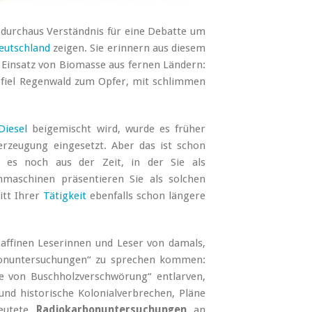
e durchaus Verständnis für eine Debatte um
eutschland
zeigen. Sie erinnern aus diesem
 Einsatz von Biomasse aus fernen Ländern:
 fiel Regenwald zum Opfer, mit schlimmen
iesel
beigemischt wird, wurde es früher
erzeugung eingesetzt. Aber das ist schon
 es noch aus der Zeit, in der Sie als
hmaschinen präsentieren Sie als solchen
itt Ihrer
Tätigkeit
ebenfalls schon längere
affinen Leserinnen und Leser von damals,
rbonuntersuchungen“ zu sprechen kommen:
e von Buschholzverschwörung“ entlarven,
und historische Kolonialverbrechen, Pläne
deutete
Radiokarbonuntersuchungen
an