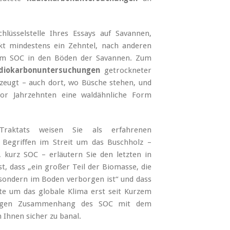
lüsselstelle Ihres Essays auf Savannen,
kt mindestens ein Zehntel, nach anderen
lem SOC in den Böden der Savannen. Zum
diokarbonuntersuchungen
getrockneter
zeugt – auch dort, wo Büsche stehen, und
or Jahrzehnten eine waldähnliche Form
 Traktats weisen Sie als erfahrenen
n Begriffen im Streit um das Buschholz –
, kurz SOC – erläutern Sie den letzten in
, dass „ein großer Teil der Biomasse, die
, sondern im Boden verborgen ist“ und dass
te um das globale Klima erst seit Kurzem
 engen Zusammenhang des SOC mit dem
Ihnen sicher zu banal.