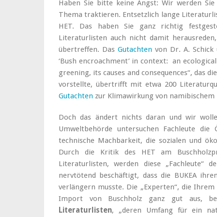
Haben Sie bitte keine Angst: Wir werden Si
Thema traktieren. Entsetzlich lange Literaturl
HET. Das haben Sie ganz richtig festgest
Literaturlisten auch nicht damit herausreden
übertreffen. Das
Gutachten
von Dr. A. Schick 
‘Bush encroachment’ in context: an ecological
greening, its causes and consequences“, das di
vorstellte, übertrifft mit etwa 200 Literatu
Gutachten
zur Klimawirkung von namibischem B
Doch das ändert nichts daran und wir wolle
Umweltbehörde untersuchen Fachleute die Ö
technische Machbarkeit, die sozialen und ök
Durch die Kritik des HET am Buschholzpr
Literaturlisten, werden diese „Fachleute“ 
nervtötend beschäftigt, dass die BUKEA ihre
verlängern musste. Die „Experten“, die Ihrem 
Import von Buschholz ganz gut aus, be
Literaturlisten
, „deren Umfang für ein nat