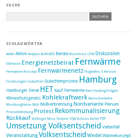
SUCHE
SCHLAGWÖRTER
Diskussion
Aktion
Beiräte
Abfall
Analyse
AURUBIS
Buschholz
CETA
Fernwärme
Energienetzbeirat
Elbtrasse
Fernwärmenetz
Fernwärme-Konzept
Flughafen; E-Kerosin
Hamburg
Gutachtenprozess
Forderungen
Gutachten
HET
Hamburger Senat
Kauf Fernwärme
Kein Fracking-Erdgas!
Kohlekraftwerk
Klimaschutzgesetz;
Menschenkette
Nordvariante
Müllverbrennung
Plenum
Moorburgtrasse
Müll
Rekommunalisierung
Protest
Pressemitteilung
Rückkauf
Stellinger Moor
Termine
TiSA
Tschüss Kohle
TTIP
Umsetzung Volksentscheid
Vattenfall
Volksentscheid
Veranstaltung
Wedel
Wärmekonzept