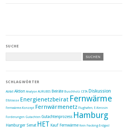
SUCHE
SCHLAGWÖRTER
Diskussion
Aktion
Beiräte
Abfall
Analyse
AURUBIS
Buschholz
CETA
Fernwärme
Energienetzbeirat
Elbtrasse
Fernwärmenetz
Fernwärme-Konzept
Flughafen; E-Kerosin
Hamburg
Gutachtenprozess
Forderungen
Gutachten
HET
Hamburger Senat
Kauf Fernwärme
Kein Fracking-Erdgas!