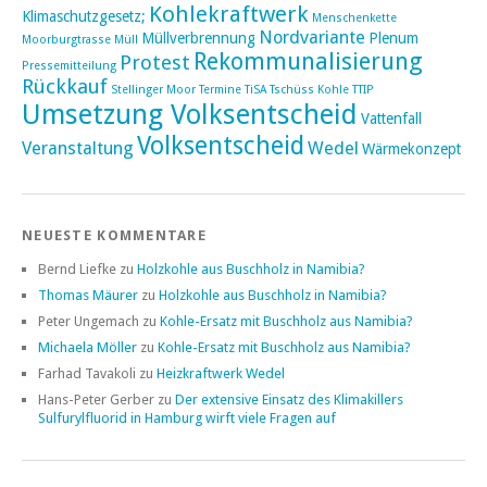
Kohlekraftwerk
Klimaschutzgesetz;
Menschenkette
Nordvariante
Müllverbrennung
Plenum
Moorburgtrasse
Müll
Rekommunalisierung
Protest
Pressemitteilung
Rückkauf
Stellinger Moor
Termine
TiSA
Tschüss Kohle
TTIP
Umsetzung Volksentscheid
Vattenfall
Volksentscheid
Veranstaltung
Wedel
Wärmekonzept
NEUESTE KOMMENTARE
Bernd Liefke
zu
Holzkohle aus Buschholz in Namibia?
Thomas Mäurer
zu
Holzkohle aus Buschholz in Namibia?
Peter Ungemach
zu
Kohle-Ersatz mit Buschholz aus Namibia?
Michaela Möller
zu
Kohle-Ersatz mit Buschholz aus Namibia?
Farhad Tavakoli
zu
Heizkraftwerk Wedel
Hans-Peter Gerber
zu
Der extensive Einsatz des Klimakillers
Sulfurylfluorid in Hamburg wirft viele Fragen auf