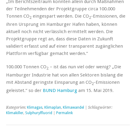
„Im Berichtszeitraum konnten allein durch Maßnahmen
der Teilnehmenden der Projektgruppe circa 100.000
Tonnen CO
eingespart werden. Die CO
-Emissionen, die
2
2
ihren Ursprung im Hamburger Hafen haben, können
aktuell noch nicht verlässlich ermittelt werden. Die
Projektgruppe regt an, dass diese Daten in Zukunft
validiert erfasst und auf einer transparent zugänglichen
Plattform verfügbar gemacht werden.“
100.000 Tonnen CO
– ist das nun viel oder wenig? „Die
2
Hamburger Industrie hat von allen Sektoren bislang die
mit Abstand geringste Einsparung an CO
-Emissionen
2
geleistet.“ so der
BUND Hamburg
am 15. Mai 2019.
Kategorien:
Klimagas
,
Klimaplan
,
Klimawandel
| Schlagwörter:
Klimakiller
,
Sulphurylfluorid
|
Permalink