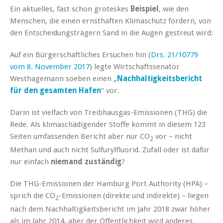
Ein aktuelles, fast schon groteskes
Beispiel
, wie den
Menschen, die einen ernsthaften Klimaschutz fordern, von
den Entscheidungsträgern Sand in die Augen gestreut wird:
Auf ein Bürgerschaftliches Ersuchen hin (
Drs. 21/10779
vom 8. November 2017
) legte Wirtschaftssenator
Westhagemann soeben einen „
Nachhaltigkeitsbericht
für den gesamten Hafen
“ vor.
Darin ist vielfach von Treibhausgas-Emissionen (THG) die
Rede. Als klimaschädigender Stoffe kommt in diesem 123
Seiten umfassenden Bericht aber nur CO
vor – nicht
2
Methan und auch nicht Sulfurylfluorid. Zufall oder ist dafür
nur einfach
niemand zuständig
?
Die THG-Emissionen der Hamburg Port Authority (HPA) –
sprich die CO
-Emissionen (direkte und indirekte) – liegen
2
nach dem Nachhaltigkeitsbericht im Jahr 2018 zwar höher
als im Jahr 2014, aber der Öffentlichkeit wird anderes