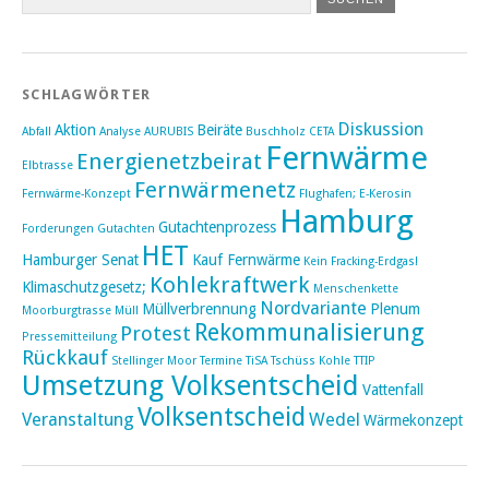
SCHLAGWÖRTER
Diskussion
Aktion
Beiräte
Abfall
Analyse
AURUBIS
Buschholz
CETA
Fernwärme
Energienetzbeirat
Elbtrasse
Fernwärmenetz
Fernwärme-Konzept
Flughafen; E-Kerosin
Hamburg
Gutachtenprozess
Forderungen
Gutachten
HET
Hamburger Senat
Kauf Fernwärme
Kein Fracking-Erdgas!
Kohlekraftwerk
Klimaschutzgesetz;
Menschenkette
Nordvariante
Müllverbrennung
Plenum
Moorburgtrasse
Müll
Rekommunalisierung
Protest
Pressemitteilung
Rückkauf
Stellinger Moor
Termine
TiSA
Tschüss Kohle
TTIP
Umsetzung Volksentscheid
Vattenfall
Volksentscheid
Veranstaltung
Wedel
Wärmekonzept