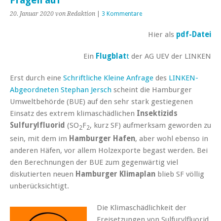
Fragen auf
20. Januar 2020
von Redaktion
|
3 Kommentare
Hier als
pdf-Datei
Ein
Flugblat
t
der AG UEV der LINKEN
Erst durch eine
Schriftliche Kleine Anfrage
des
LINKEN-
Abgeordneten Stephan Jersch
scheint die Hamburger
Umweltbehörde (BUE) auf den sehr stark gestiegenen
Einsatz des extrem klimaschädlichen
Insektizids
Sulfurylfluorid
(SO
F
, kurz SF) aufmerksam geworden zu
2
2
sein, mit dem im
Hamburger Hafen
, aber wohl ebenso in
anderen Häfen, vor allem Holzexporte begast werden. Bei
den Berechnungen der BUE zum gegenwärtig viel
diskutierten neuen
Hamburger Klimaplan
blieb SF völlig
unberücksichtigt.
Die Klimaschädlichkeit der
Freisetzungen von Sulfurylfluorid