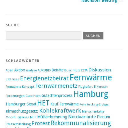
Nächster Beitrag →
SUCHE
SCHLAGWÖRTER
Diskussion
Aktion
Beiräte
Abfall
Analyse
AURUBIS
Buschholz
CETA
Fernwärme
Energienetzbeirat
Elbtrasse
Fernwärmenetz
Fernwärme-Konzept
Flughafen; E-Kerosin
Hamburg
Gutachtenprozess
Forderungen
Gutachten
HET
Hamburger Senat
Kauf Fernwärme
Kein Fracking-Erdgas!
Kohlekraftwerk
Klimaschutzgesetz;
Menschenkette
Nordvariante
Müllverbrennung
Plenum
Moorburgtrasse
Müll
Rekommunalisierung
Protest
Pressemitteilung