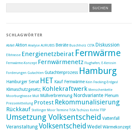
SCHLAGWÖRTER
Diskussion
Aktion
Beiräte
Abfall
Analyse
AURUBIS
Buschholz
CETA
Fernwärme
Energienetzbeirat
Elbtrasse
Fernwärmenetz
Fernwärme-Konzept
Flughafen; E-Kerosin
Hamburg
Gutachtenprozess
Forderungen
Gutachten
HET
Hamburger Senat
Kauf Fernwärme
Kein Fracking-Erdgas!
Kohlekraftwerk
Klimaschutzgesetz;
Menschenkette
Nordvariante
Müllverbrennung
Plenum
Moorburgtrasse
Müll
Rekommunalisierung
Protest
Pressemitteilung
Rückkauf
Stellinger Moor
Termine
TiSA
Tschüss Kohle
TTIP
Umsetzung Volksentscheid
Vattenfall
Volksentscheid
Veranstaltung
Wedel
Wärmekonzept