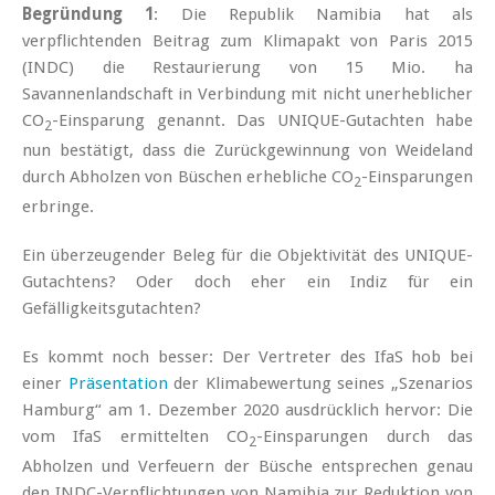
Begründung 1
: Die Republik Namibia hat als
verpflichtenden Beitrag zum Klimapakt von Paris 2015
(INDC) die Restaurierung von 15 Mio. ha
Savannenlandschaft in Verbindung mit nicht unerheblicher
CO
-Einsparung genannt. Das UNIQUE-Gutachten habe
2
nun bestätigt, dass die Zurückgewinnung von Weideland
durch Abholzen von Büschen erhebliche CO
-Einsparungen
2
erbringe.
Ein überzeugender Beleg für die Objektivität des UNIQUE-
Gutachtens? Oder doch eher ein Indiz für ein
Gefälligkeitsgutachten?
Es kommt noch besser: Der Vertreter des IfaS hob bei
einer
Präsentation
der Klimabewertung seines „Szenarios
Hamburg“ am 1. Dezember 2020 ausdrücklich hervor: Die
vom IfaS ermittelten CO
-Einsparungen durch das
2
Abholzen und Verfeuern der Büsche entsprechen genau
den INDC-Verpflichtungen von Namibia zur Reduktion von