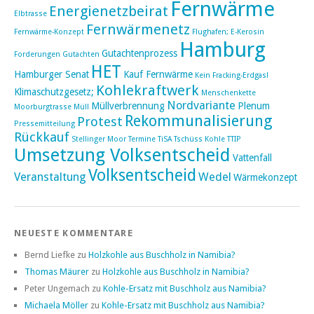
Fernwärme
Energienetzbeirat
Elbtrasse
Fernwärmenetz
Fernwärme-Konzept
Flughafen; E-Kerosin
Hamburg
Gutachtenprozess
Forderungen
Gutachten
HET
Hamburger Senat
Kauf Fernwärme
Kein Fracking-Erdgas!
Kohlekraftwerk
Klimaschutzgesetz;
Menschenkette
Nordvariante
Müllverbrennung
Plenum
Moorburgtrasse
Müll
Rekommunalisierung
Protest
Pressemitteilung
Rückkauf
Stellinger Moor
Termine
TiSA
Tschüss Kohle
TTIP
Umsetzung Volksentscheid
Vattenfall
Volksentscheid
Veranstaltung
Wedel
Wärmekonzept
NEUESTE KOMMENTARE
Bernd Liefke
zu
Holzkohle aus Buschholz in Namibia?
Thomas Mäurer
zu
Holzkohle aus Buschholz in Namibia?
Peter Ungemach
zu
Kohle-Ersatz mit Buschholz aus Namibia?
Michaela Möller
zu
Kohle-Ersatz mit Buschholz aus Namibia?