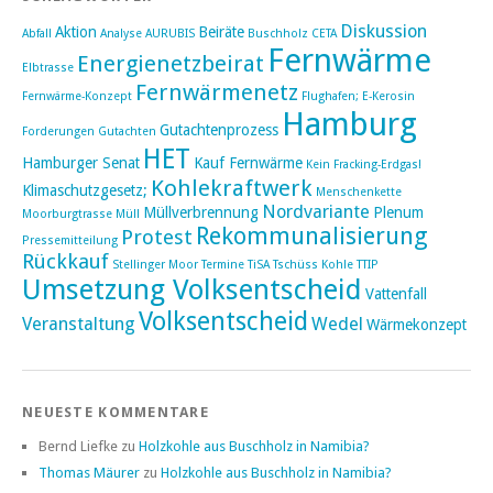
Diskussion
Aktion
Beiräte
Abfall
Analyse
AURUBIS
Buschholz
CETA
Fernwärme
Energienetzbeirat
Elbtrasse
Fernwärmenetz
Fernwärme-Konzept
Flughafen; E-Kerosin
Hamburg
Gutachtenprozess
Forderungen
Gutachten
HET
Hamburger Senat
Kauf Fernwärme
Kein Fracking-Erdgas!
Kohlekraftwerk
Klimaschutzgesetz;
Menschenkette
Nordvariante
Müllverbrennung
Plenum
Moorburgtrasse
Müll
Rekommunalisierung
Protest
Pressemitteilung
Rückkauf
Stellinger Moor
Termine
TiSA
Tschüss Kohle
TTIP
Umsetzung Volksentscheid
Vattenfall
Volksentscheid
Veranstaltung
Wedel
Wärmekonzept
NEUESTE KOMMENTARE
Bernd Liefke
zu
Holzkohle aus Buschholz in Namibia?
Thomas Mäurer
zu
Holzkohle aus Buschholz in Namibia?