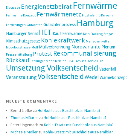
Fernwärme
Energienetzbeirat
Elbtrasse
Fernwärmenetz
Fernwärme-Konzept
Flughafen; E-Kerosin
Hamburg
Gutachtenprozess
Forderungen
Gutachten
HET
Hamburger Senat
Kauf Fernwärme
Kein Fracking-Erdgas!
Kohlekraftwerk
Klimaschutzgesetz;
Menschenkette
Nordvariante
Müllverbrennung
Plenum
Moorburgtrasse
Müll
Rekommunalisierung
Protest
Pressemitteilung
Rückkauf
Stellinger Moor
Termine
TiSA
Tschüss Kohle
TTIP
Umsetzung Volksentscheid
Vattenfall
Volksentscheid
Veranstaltung
Wedel
Wärmekonzept
NEUESTE KOMMENTARE
Bernd Liefke
zu
Holzkohle aus Buschholz in Namibia?
Thomas Mäurer
zu
Holzkohle aus Buschholz in Namibia?
Peter Ungemach
zu
Kohle-Ersatz mit Buschholz aus Namibia?
Michaela Möller
zu
Kohle-Ersatz mit Buschholz aus Namibia?