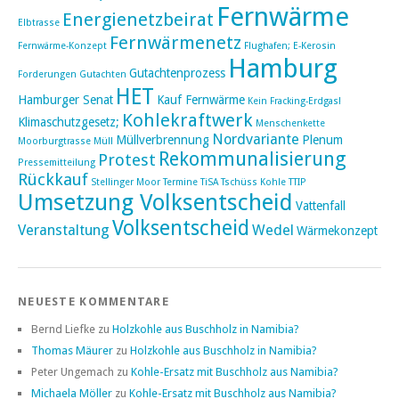
Fernwärme
Energienetzbeirat
Elbtrasse
Fernwärmenetz
Fernwärme-Konzept
Flughafen; E-Kerosin
Hamburg
Gutachtenprozess
Forderungen
Gutachten
HET
Hamburger Senat
Kauf Fernwärme
Kein Fracking-Erdgas!
Kohlekraftwerk
Klimaschutzgesetz;
Menschenkette
Nordvariante
Müllverbrennung
Plenum
Moorburgtrasse
Müll
Rekommunalisierung
Protest
Pressemitteilung
Rückkauf
Stellinger Moor
Termine
TiSA
Tschüss Kohle
TTIP
Umsetzung Volksentscheid
Vattenfall
Volksentscheid
Veranstaltung
Wedel
Wärmekonzept
NEUESTE KOMMENTARE
Bernd Liefke
zu
Holzkohle aus Buschholz in Namibia?
Thomas Mäurer
zu
Holzkohle aus Buschholz in Namibia?
Peter Ungemach
zu
Kohle-Ersatz mit Buschholz aus Namibia?
Michaela Möller
zu
Kohle-Ersatz mit Buschholz aus Namibia?