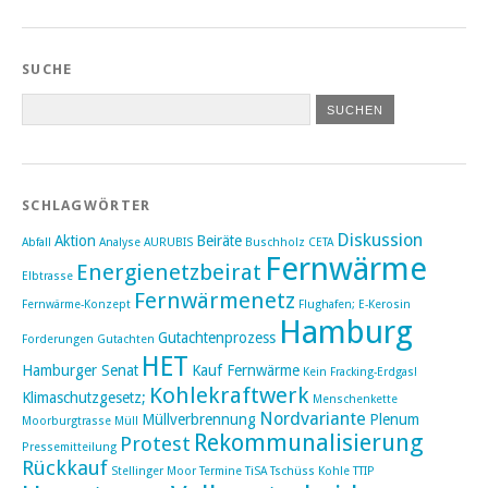
SUCHE
SCHLAGWÖRTER
Diskussion
Aktion
Beiräte
Abfall
Analyse
AURUBIS
Buschholz
CETA
Fernwärme
Energienetzbeirat
Elbtrasse
Fernwärmenetz
Fernwärme-Konzept
Flughafen; E-Kerosin
Hamburg
Gutachtenprozess
Forderungen
Gutachten
HET
Hamburger Senat
Kauf Fernwärme
Kein Fracking-Erdgas!
Kohlekraftwerk
Klimaschutzgesetz;
Menschenkette
Nordvariante
Müllverbrennung
Plenum
Moorburgtrasse
Müll
Rekommunalisierung
Protest
Pressemitteilung
Rückkauf
Stellinger Moor
Termine
TiSA
Tschüss Kohle
TTIP