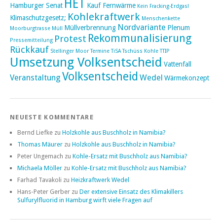
HET
Hamburger Senat
Kauf Fernwärme
Kein Fracking-Erdgas!
Kohlekraftwerk
Klimaschutzgesetz;
Menschenkette
Nordvariante
Müllverbrennung
Plenum
Moorburgtrasse
Müll
Rekommunalisierung
Protest
Pressemitteilung
Rückkauf
Stellinger Moor
Termine
TiSA
Tschüss Kohle
TTIP
Umsetzung Volksentscheid
Vattenfall
Volksentscheid
Veranstaltung
Wedel
Wärmekonzept
NEUESTE KOMMENTARE
Bernd Liefke
zu
Holzkohle aus Buschholz in Namibia?
Thomas Mäurer
zu
Holzkohle aus Buschholz in Namibia?
Peter Ungemach
zu
Kohle-Ersatz mit Buschholz aus Namibia?
Michaela Möller
zu
Kohle-Ersatz mit Buschholz aus Namibia?
Farhad Tavakoli
zu
Heizkraftwerk Wedel
Hans-Peter Gerber
zu
Der extensive Einsatz des Klimakillers
Sulfurylfluorid in Hamburg wirft viele Fragen auf