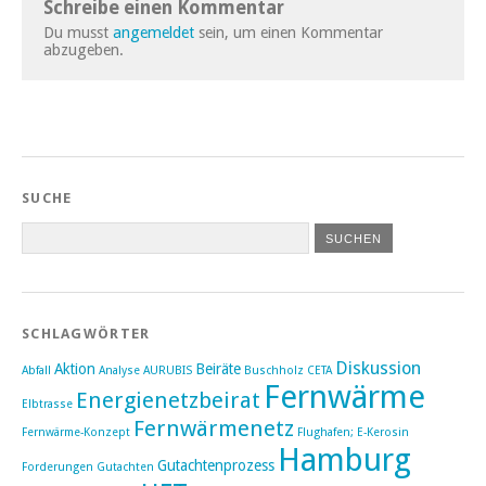
Schreibe einen Kommentar
Du musst
angemeldet
sein, um einen Kommentar
abzugeben.
SUCHE
SCHLAGWÖRTER
Diskussion
Aktion
Beiräte
Abfall
Analyse
AURUBIS
Buschholz
CETA
Fernwärme
Energienetzbeirat
Elbtrasse
Fernwärmenetz
Fernwärme-Konzept
Flughafen; E-Kerosin
Hamburg
Gutachtenprozess
Forderungen
Gutachten