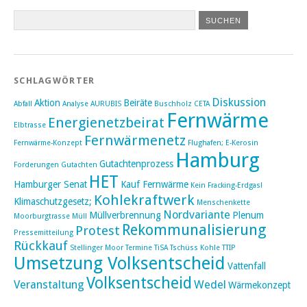
SCHLAGWÖRTER
Diskussion
Aktion
Beiräte
Abfall
Analyse
AURUBIS
Buschholz
CETA
Fernwärme
Energienetzbeirat
Elbtrasse
Fernwärmenetz
Fernwärme-Konzept
Flughafen; E-Kerosin
Hamburg
Gutachtenprozess
Forderungen
Gutachten
HET
Hamburger Senat
Kauf Fernwärme
Kein Fracking-Erdgas!
Kohlekraftwerk
Klimaschutzgesetz;
Menschenkette
Nordvariante
Müllverbrennung
Plenum
Moorburgtrasse
Müll
Rekommunalisierung
Protest
Pressemitteilung
Rückkauf
Stellinger Moor
Termine
TiSA
Tschüss Kohle
TTIP
Umsetzung Volksentscheid
Vattenfall
Volksentscheid
Veranstaltung
Wedel
Wärmekonzept