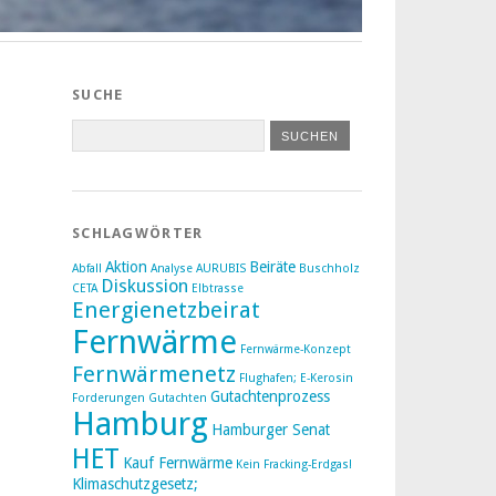
SUCHE
SCHLAGWÖRTER
Aktion
Beiräte
Abfall
Analyse
AURUBIS
Buschholz
Diskussion
CETA
Elbtrasse
Energienetzbeirat
Fernwärme
Fernwärme-Konzept
Fernwärmenetz
Flughafen; E-Kerosin
Gutachtenprozess
Forderungen
Gutachten
Hamburg
Hamburger Senat
HET
Kauf Fernwärme
Kein Fracking-Erdgas!
Klimaschutzgesetz;