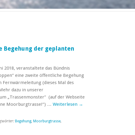
he Begehung der geplanten
i 2018, veranstaltete das Bündnis
oppen“ eine zweite öffentliche Begehung
en Fernwärmeleitung (dieses Mal des
 Mehr dazu in unserer
um „Trassenmonster“ (auf der Webseite
eine Moorburgtrasse!“) …
Weiterlesen
→
gwörter:
Begehung
,
Moorburgtrasse
,