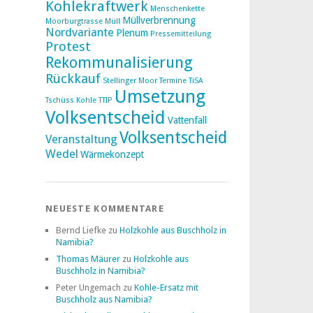
Kohlekraftwerk
Menschenkette
Müllverbrennung
Moorburgtrasse
Müll
Nordvariante
Plenum
Pressemitteilung
Protest
Rekommunalisierung
Rückkauf
Stellinger Moor
Termine
TiSA
Umsetzung
Tschüss Kohle
TTIP
Volksentscheid
Vattenfall
Volksentscheid
Veranstaltung
Wedel
Wärmekonzept
NEUESTE KOMMENTARE
Bernd Liefke
zu
Holzkohle aus Buschholz in
Namibia?
Thomas Mäurer
zu
Holzkohle aus
Buschholz in Namibia?
Peter Ungemach
zu
Kohle-Ersatz mit
Buschholz aus Namibia?