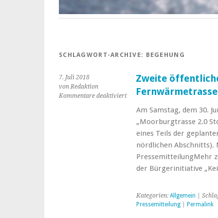
SCHLAGWORT-ARCHIVE:
BEGEHUNG
Zweite öffentlic
7. Juli 2018
von Redaktion
Fernwärmetrasse
für
Kommentare deaktiviert
Zweite
Am Samstag, dem 30. Jun
öffentliche
„Moorburgtrasse 2.0 St
Begehung
der
eines Teils der geplant
geplanten
nördlichen Abschnitts).
Fernwärmetrasse
PressemitteilungMehr z
der Bürgerinitiative „K
Kategorien:
Allgemein
| Schla
Pressemitteilung
|
Permalink