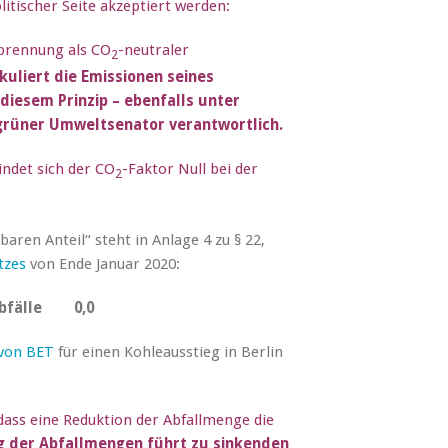
itischer Seite akzeptiert werden:
erbrennung als CO
-neutraler
2
uliert die Emissionen seines
iesem Prinzip – ebenfalls unter
 grüner Umweltsenator verantwortlich.
indet sich der CO
-Faktor Null bei der
2
aren Anteil“ steht in Anlage 4 zu § 22,
tzes
von Ende Januar 2020:
bfälle 0,0
 von BET
für einen Kohleausstieg in Berlin
 dass eine Reduktion der Abfallmenge die
g der Abfallmengen führt zu sinkenden