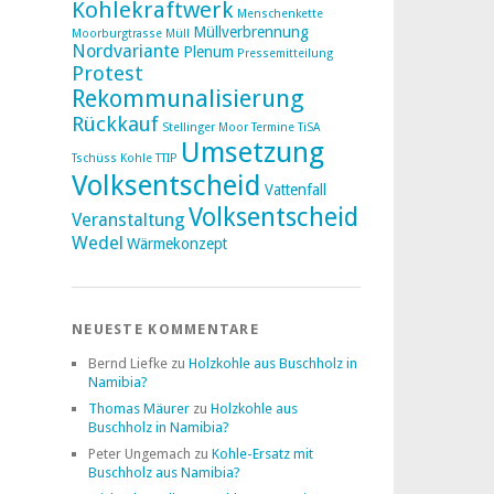
Kohlekraftwerk
Menschenkette
Müllverbrennung
Moorburgtrasse
Müll
Nordvariante
Plenum
Pressemitteilung
Protest
Rekommunalisierung
Rückkauf
Stellinger Moor
Termine
TiSA
Umsetzung
Tschüss Kohle
TTIP
Volksentscheid
Vattenfall
Volksentscheid
Veranstaltung
Wedel
Wärmekonzept
NEUESTE KOMMENTARE
Bernd Liefke
zu
Holzkohle aus Buschholz in
Namibia?
Thomas Mäurer
zu
Holzkohle aus
Buschholz in Namibia?
Peter Ungemach
zu
Kohle-Ersatz mit
Buschholz aus Namibia?