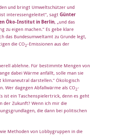
den und bringt Umweltschützer und
 ist interessengeleitet“, sagt
Günter
 Öko-Institut in Berlin
, „und das
ung zu eigen machen.“ Es gebe klare
ch das Bundesumweltamt zu Grunde legt,
htigen die CO
-Emissionen aus der
2
generell ablehne. Für bestimmte Mengen von
ange dabei Wärme anfällt, solle man sie
 klimaneutral darstellen.“ Ökologisch
celn. Wer dagegen Abfallwärme als CO
-
2
Es ist ein Taschenspielertrick, denn es geht
n der Zukunft? Wenn ich mir die
ungsgrundlagen, die dann bei politischen
, wie Methoden von Lobbygruppen in die