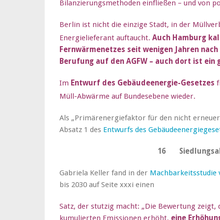
Bilanzierungsmethoden einfließen – und von pol
Berlin ist nicht die einzige Stadt, in der Müllv
Energielieferant auftaucht.
Auch Hamburg kalk
Fernwärmenetzes seit wenigen Jahren nach d
Berufung auf den AGFW – auch dort ist ein
Im
Entwurf des Gebäudeenergie-Gesetzes
f
Müll-Abwärme auf Bundesebene wieder.
Als „Primärenergiefaktor für den nicht erneuerb
Absatz 1 des
Entwurfs des Gebäudeenergiegese
16 Siedlungsa
Gabriela Keller fand in der
Machbarkeitsstudie
bis 2030 auf Seite xxxi einen
Satz, der stutzig macht: „Die Bewertung zeigt,
kumulierten Emissionen erhöht,
eine Erhöhun