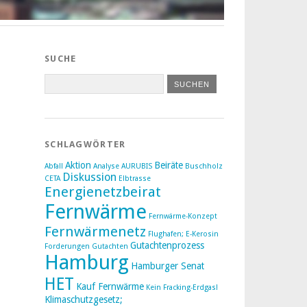
SUCHE
SCHLAGWÖRTER
Aktion
Beiräte
Abfall
Analyse
AURUBIS
Buschholz
Diskussion
CETA
Elbtrasse
Energienetzbeirat
Fernwärme
Fernwärme-Konzept
Fernwärmenetz
Flughafen; E-Kerosin
Gutachtenprozess
Forderungen
Gutachten
Hamburg
Hamburger Senat
HET
Kauf Fernwärme
Kein Fracking-Erdgas!
Klimaschutzgesetz;