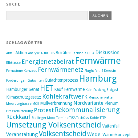
SUCHE
SCHLAGWÖRTER
Diskussion
Aktion
Beiräte
Abfall
Analyse
AURUBIS
Buschholz
CETA
Fernwärme
Energienetzbeirat
Elbtrasse
Fernwärmenetz
Fernwärme-Konzept
Flughafen; E-Kerosin
Hamburg
Gutachtenprozess
Forderungen
Gutachten
HET
Hamburger Senat
Kauf Fernwärme
Kein Fracking-Erdgas!
Kohlekraftwerk
Klimaschutzgesetz;
Menschenkette
Nordvariante
Müllverbrennung
Plenum
Moorburgtrasse
Müll
Rekommunalisierung
Protest
Pressemitteilung
Rückkauf
Stellinger Moor
Termine
TiSA
Tschüss Kohle
TTIP
Umsetzung Volksentscheid
Vattenfall
Volksentscheid
Veranstaltung
Wedel
Wärmekonzept