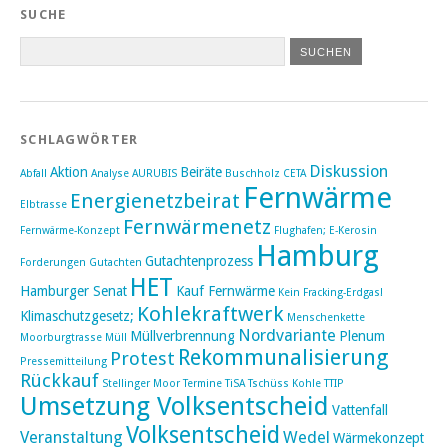
SUCHE
SCHLAGWÖRTER
Diskussion
Aktion
Beiräte
Abfall
Analyse
AURUBIS
Buschholz
CETA
Fernwärme
Energienetzbeirat
Elbtrasse
Fernwärmenetz
Fernwärme-Konzept
Flughafen; E-Kerosin
Hamburg
Gutachtenprozess
Forderungen
Gutachten
HET
Hamburger Senat
Kauf Fernwärme
Kein Fracking-Erdgas!
Kohlekraftwerk
Klimaschutzgesetz;
Menschenkette
Nordvariante
Müllverbrennung
Plenum
Moorburgtrasse
Müll
Rekommunalisierung
Protest
Pressemitteilung
Rückkauf
Stellinger Moor
Termine
TiSA
Tschüss Kohle
TTIP
Umsetzung Volksentscheid
Vattenfall
Volksentscheid
Veranstaltung
Wedel
Wärmekonzept