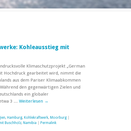
erke: Kohleausstieg mit
eindrucksvolle Klimaschutzprojekt „German
it Hochdruck gearbeitet wird, nimmt die
chlands aus dem Pariser Klimaabkommen
. Während den gegenwärtigen Zielen und
eutschlands ein globaler
 etwa 3 …
Weiterlesen
→
gien
,
Hamburg
,
Kohlekraftwerk
,
Moorburg
|
mit Buschholz
,
Namibia
|
Permalink