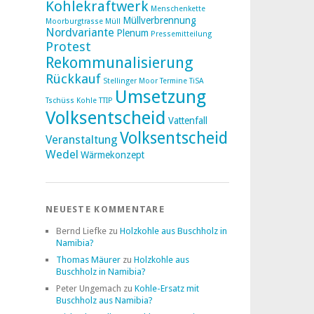
Kohlekraftwerk
Menschenkette
Müllverbrennung
Moorburgtrasse
Müll
Nordvariante
Plenum
Pressemitteilung
Protest
Rekommunalisierung
Rückkauf
Stellinger Moor
Termine
TiSA
Umsetzung
Tschüss Kohle
TTIP
Volksentscheid
Vattenfall
Volksentscheid
Veranstaltung
Wedel
Wärmekonzept
NEUESTE KOMMENTARE
Bernd Liefke
zu
Holzkohle aus Buschholz in
Namibia?
Thomas Mäurer
zu
Holzkohle aus
Buschholz in Namibia?
Peter Ungemach
zu
Kohle-Ersatz mit
Buschholz aus Namibia?