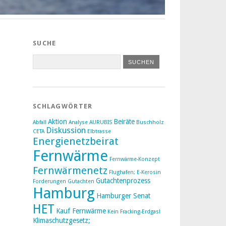
SUCHE
SCHLAGWÖRTER
Aktion
Beiräte
Abfall
Analyse
AURUBIS
Buschholz
Diskussion
CETA
Elbtrasse
Energienetzbeirat
Fernwärme
Fernwärme-Konzept
Fernwärmenetz
Flughafen; E-Kerosin
Gutachtenprozess
Forderungen
Gutachten
Hamburg
Hamburger Senat
HET
Kauf Fernwärme
Kein Fracking-Erdgas!
Klimaschutzgesetz;