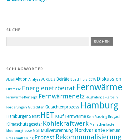
SUCHE
SCHLAGWÖRTER
Diskussion
Aktion
Beiräte
Abfall
Analyse
AURUBIS
Buschholz
CETA
Fernwärme
Energienetzbeirat
Elbtrasse
Fernwärmenetz
Fernwärme-Konzept
Flughafen; E-Kerosin
Hamburg
Gutachtenprozess
Forderungen
Gutachten
HET
Hamburger Senat
Kauf Fernwärme
Kein Fracking-Erdgas!
Kohlekraftwerk
Klimaschutzgesetz;
Menschenkette
Nordvariante
Müllverbrennung
Plenum
Moorburgtrasse
Müll
Rekommunalisierung
Protest
Pressemitteilung