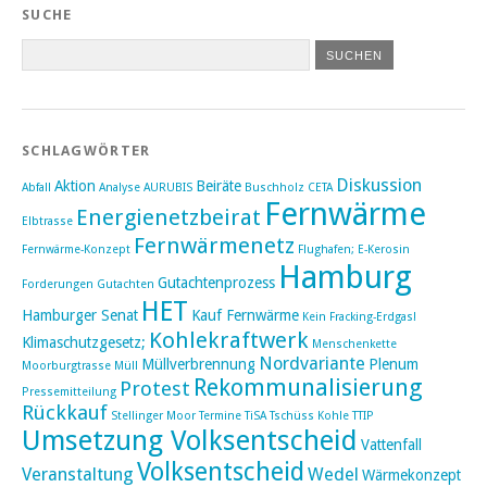
SUCHE
SCHLAGWÖRTER
Diskussion
Aktion
Beiräte
Abfall
Analyse
AURUBIS
Buschholz
CETA
Fernwärme
Energienetzbeirat
Elbtrasse
Fernwärmenetz
Fernwärme-Konzept
Flughafen; E-Kerosin
Hamburg
Gutachtenprozess
Forderungen
Gutachten
HET
Hamburger Senat
Kauf Fernwärme
Kein Fracking-Erdgas!
Kohlekraftwerk
Klimaschutzgesetz;
Menschenkette
Nordvariante
Müllverbrennung
Plenum
Moorburgtrasse
Müll
Rekommunalisierung
Protest
Pressemitteilung
Rückkauf
Stellinger Moor
Termine
TiSA
Tschüss Kohle
TTIP
Umsetzung Volksentscheid
Vattenfall
Volksentscheid
Veranstaltung
Wedel
Wärmekonzept