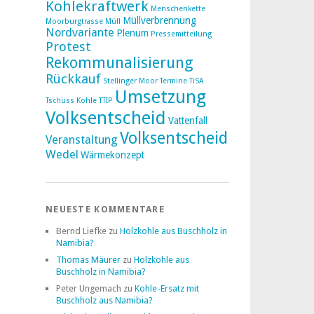
Kohlekraftwerk
Menschenkette
Müllverbrennung
Moorburgtrasse
Müll
Nordvariante
Plenum
Pressemitteilung
Protest
Rekommunalisierung
Rückkauf
Stellinger Moor
Termine
TiSA
Umsetzung
Tschüss Kohle
TTIP
Volksentscheid
Vattenfall
Volksentscheid
Veranstaltung
Wedel
Wärmekonzept
NEUESTE KOMMENTARE
Bernd Liefke
zu
Holzkohle aus Buschholz in
Namibia?
Thomas Mäurer
zu
Holzkohle aus
Buschholz in Namibia?
Peter Ungemach
zu
Kohle-Ersatz mit
Buschholz aus Namibia?