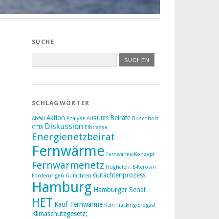
SUCHE
SCHLAGWÖRTER
Aktion
Beiräte
Abfall
Analyse
AURUBIS
Buschholz
Diskussion
CETA
Elbtrasse
Energienetzbeirat
Fernwärme
Fernwärme-Konzept
Fernwärmenetz
Flughafen; E-Kerosin
Gutachtenprozess
Forderungen
Gutachten
Hamburg
Hamburger Senat
HET
Kauf Fernwärme
Kein Fracking-Erdgas!
Klimaschutzgesetz;