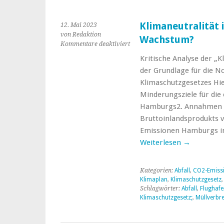
Klimaneutralität
12. Mai 2023
von Redaktion
Wachstum?
für
Kommentare deaktiviert
Klimaneutralität
Kritische Analyse der „
in
der Grundlage für die N
Hamburg
bei
Klimaschutzgesetzes Hie
starkem
Minderungsziele für di
Wachstum?
Hamburgs2. Annahmen f
Bruttoinlandsprodukts 
Emissionen Hamburgs in
Weiterlesen
→
Kategorien:
Abfall
,
CO2-Emiss
Klimaplan
,
Klimaschutzgesetz
Schlagwörter:
Abfall
,
Flughafe
Klimaschutzgesetz;
,
Müllverbr