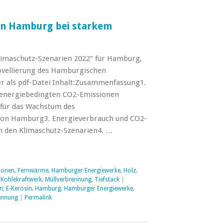
 in Hamburg bei starkem
Klimaschutz-Szenarien 2022“ für Hamburg,
ovellierung des Hamburgischen
r als pdf-Datei Inhalt:Zusammenfassung1.
e energiebedingten CO2-Emissionen
ür das Wachstum des
von Hamburg3. Energieverbrauch und CO2-
 den Klimaschutz-Szenarien4. …
ionen
,
Fernwärme
,
Hamburger Energiewerke
,
Holz
,
,
Kohlekraftwerk
,
Müllverbrennung
,
Tiefstack
|
n; E-Kerosin
,
Hamburg
,
Hamburger Energiewerke
,
ennung
|
Permalink