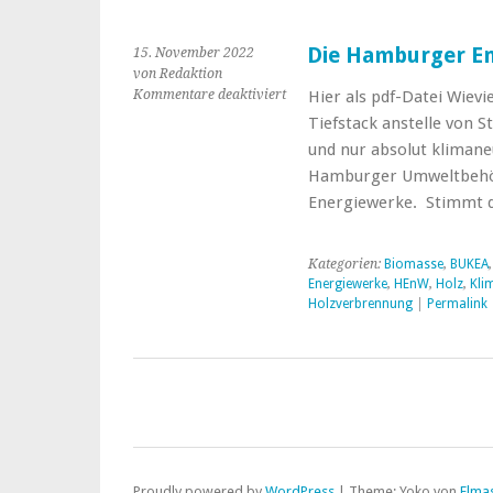
Die Hamburger E
15. November 2022
von Redaktion
für
Kommentare deaktiviert
Hier als pdf-Datei Wiev
Die
Tiefstack anstelle von 
Hamburger
und nur absolut klimane
Energiewerke
Hamburger Umweltbehör
auf
dem
Energiewerke. Stimmt d
Holzweg
Kategorien:
Biomasse
,
BUKEA
Energiewerke
,
HEnW
,
Holz
,
Kli
Holzverbrennung
|
Permalink
Proudly powered by
WordPress
|
Theme: Yoko von
Elma