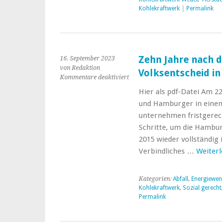
Kohlekraftwerk
|
Permalink
Zehn Jahre nach 
16. September 2023
von Redaktion
Volksentscheid i
für
Kommentare deaktiviert
Zehn
Hier als pdf-Datei Am 2
Jahre
und Hamburger in einem
nach
dem
unternehmen fristgerech
Energienetze-
Schritte, um die Hambu
Volksentscheid
2015 wieder vollständig
in
Verbindliches …
Weiter
Hamburg
Kategorien:
Abfall
,
Energiewe
Kohlekraftwerk
,
Sozial gerecht
Permalink