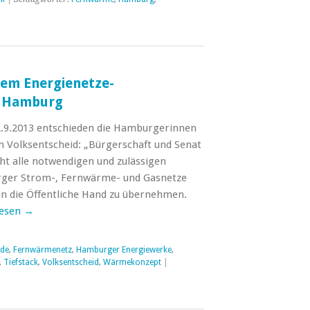
dem Energienetze-
n Hamburg
2.9.2013 entschieden die Hamburgerinnen
 Volksentscheid: „Bürgerschaft und Senat
t alle notwendigen und zulässigen
rger Strom-, Fernwärme- und Gasnetze
 in die Öffentliche Hand zu übernehmen.
lesen
→
nde
,
Fernwärmenetz
,
Hamburger Energiewerke
,
,
Tiefstack
,
Volksentscheid
,
Wärmekonzept
|