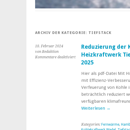
ARCHIV DER KATEGORIE:
TIEFSTACK
Reduzierung der 
18. Februar 2024
von Redaktion
Heizkraftwerk Tie
für
Kommentare deaktiviert
2025
Reduzierung
der
Hier als pdf-Datei Mit 
Kohleverfeuerung
im
mit Effizienz-Verbesser
Heizkraftwerk
Verfeuerung von Kohle i
Tiefstack
beträchtlich reduziert w
bis
verfügbaren klimafreun
Ende
des
Weiterlesen
→
Jahres
2025
Kategorien:
Fernwärme
,
Hambu
Kohlekraftwerk Wedel
,
Tiefsta