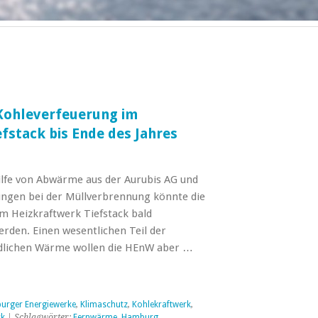
Kohleverfeuerung im
fstack bis Ende des Jahres
Hilfe von Abwärme aus der Aurubis AG und
ungen bei der Müllverbrennung könnte die
m Heizkraftwerk Tiefstack bald
erden. Einen wesentlichen Teil der
dlichen Wärme wollen die HEnW aber …
rger Energiewerke
,
Klimaschutz
,
Kohlekraftwerk
,
ck
| Schlagwörter:
Fernwärme
,
Hamburg
,