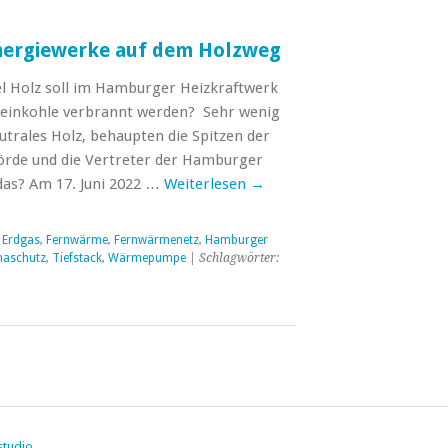
nergiewerke auf dem Holzweg
iel Holz soll im Hamburger Heizkraftwerk
Steinkohle verbrannt werden? Sehr wenig
utrales Holz, behaupten die Spitzen der
de und die Vertreter der Hamburger
as? Am 17. Juni 2022 …
Weiterlesen
→
,
Erdgas
,
Fernwärme
,
Fernwärmenetz
,
Hamburger
maschutz
,
Tiefstack
,
Wärmepumpe
| Schlagwörter:
studio