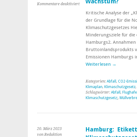
Wachstum?
für
Kommentare deaktiviert
Klimaneutralität
Kritische Analyse der „
in
der Grundlage für die N
Hamburg
bei
Klimaschutzgesetzes Hie
starkem
Minderungsziele für di
Wachstum?
Hamburgs2. Annahmen f
Bruttoinlandsprodukts 
Emissionen Hamburgs in
Weiterlesen
→
Kategorien:
Abfall
,
CO2-Emiss
Klimaplan
,
Klimaschutzgesetz
Schlagwörter:
Abfall
,
Flughafe
Klimaschutzgesetz;
,
Müllverbr
Hamburg: Etikett
20. März 2023
von Redaktion