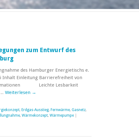
regungen zum Entwurf des
burg
lungnahme des Hamburger Energietischs e.
 Inhalt Einleitung Barrierefreiheit von
Informationen Leichte Lesbarkeit
 …
Weiterlesen
→
rgiekonzept
,
Erdgas-Ausstieg
,
Fernwärme
,
Gasnetz
,
ellungnahme
,
Wärmekonzept
,
Wärmepumpe
|