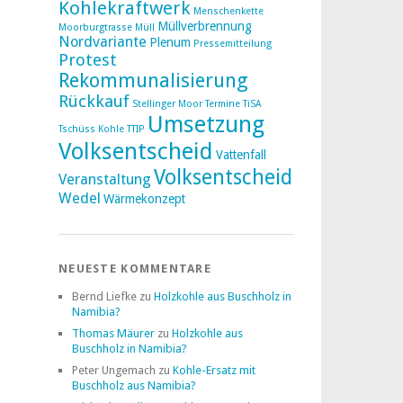
Kohlekraftwerk
Menschenkette
Müllverbrennung
Moorburgtrasse
Müll
Nordvariante
Plenum
Pressemitteilung
Protest
Rekommunalisierung
Rückkauf
Stellinger Moor
Termine
TiSA
Umsetzung
Tschüss Kohle
TTIP
Volksentscheid
Vattenfall
Volksentscheid
Veranstaltung
Wedel
Wärmekonzept
NEUESTE KOMMENTARE
Bernd Liefke
zu
Holzkohle aus Buschholz in
Namibia?
Thomas Mäurer
zu
Holzkohle aus
Buschholz in Namibia?
Peter Ungemach
zu
Kohle-Ersatz mit
Buschholz aus Namibia?