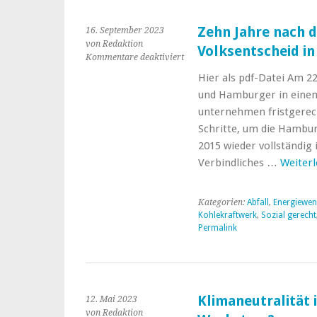
Zehn Jahre nach 
16. September 2023
von Redaktion
Volksentscheid i
für
Kommentare deaktiviert
Zehn
Hier als pdf-Datei Am 2
Jahre
und Hamburger in einem
nach
dem
unternehmen fristgerech
Energienetze-
Schritte, um die Hambu
Volksentscheid
2015 wieder vollständig
in
Verbindliches …
Weiter
Hamburg
Kategorien:
Abfall
,
Energiewe
Kohlekraftwerk
,
Sozial gerecht
Permalink
Klimaneutralität
12. Mai 2023
von Redaktion