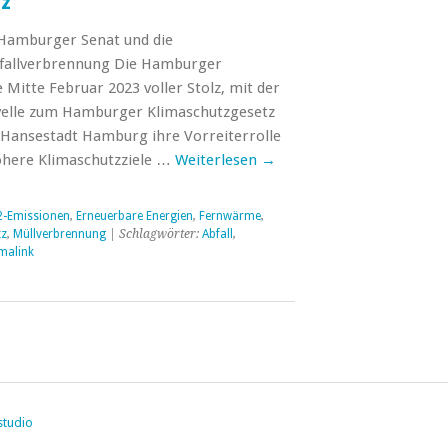
tz
 Hamburger Senat und die
fallverbrennung Die Hamburger
Mitte Februar 2023 voller Stolz, mit der
elle zum Hamburger Klimaschutzgesetz
d Hansestadt Hamburg ihre Vorreiterrolle
öhere Klimaschutzziele …
Weiterlesen
→
-Emissionen
,
Erneuerbare Energien
,
Fernwärme
,
tz
,
Müllverbrennung
| Schlagwörter:
Abfall
,
malink
studio