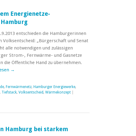
dem Energienetze-
n Hamburg
2.9.2013 entschieden die Hamburgerinnen
 Volksentscheid: „Bürgerschaft und Senat
t alle notwendigen und zulässigen
rger Strom-, Fernwärme- und Gasnetze
 in die Öffentliche Hand zu übernehmen.
lesen
→
nde
,
Fernwärmenetz
,
Hamburger Energiewerke
,
,
Tiefstack
,
Volksentscheid
,
Wärmekonzept
|
 in Hamburg bei starkem