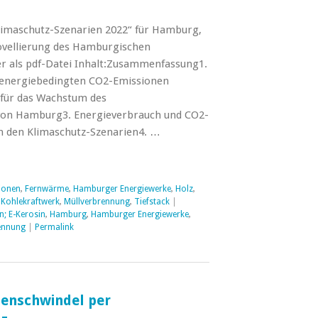
Klimaschutz-Szenarien 2022“ für Hamburg,
ovellierung des Hamburgischen
r als pdf-Datei Inhalt:Zusammenfassung1.
e energiebedingten CO2-Emissionen
ür das Wachstum des
von Hamburg3. Energieverbrauch und CO2-
 den Klimaschutz-Szenarien4. …
ionen
,
Fernwärme
,
Hamburger Energiewerke
,
Holz
,
,
Kohlekraftwerk
,
Müllverbrennung
,
Tiefstack
|
n; E-Kerosin
,
Hamburg
,
Hamburger Energiewerke
,
ennung
|
Permalink
enschwindel per