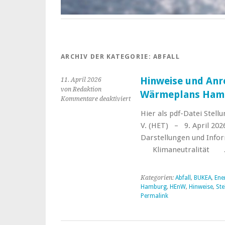
ARCHIV DER KATEGORIE:
ABFALL
Hinweise und An
11. April 2026
von Redaktion
Wärmeplans Ham
für
Kommentare deaktiviert
Hinweise
Hier als pdf-Datei Stel
und
V. (HET) – 9. April 2026
Anregungen
zum
Darstellungen und 
Entwurf
Klimaneutralität
des
Wärmeplans
Hamburg
Kategorien:
Abfall
,
BUKEA
,
Ene
Hamburg
,
HEnW
,
Hinweise
,
St
Permalink