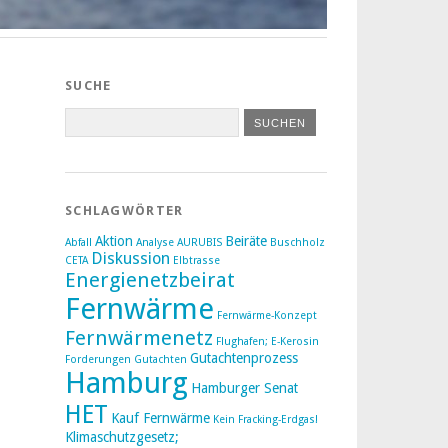
SUCHE
SCHLAGWÖRTER
Aktion
Beiräte
Abfall
Analyse
AURUBIS
Buschholz
Diskussion
CETA
Elbtrasse
Energienetzbeirat
Fernwärme
Fernwärme-Konzept
Fernwärmenetz
Flughafen; E-Kerosin
Gutachtenprozess
Forderungen
Gutachten
Hamburg
Hamburger Senat
HET
Kauf Fernwärme
Kein Fracking-Erdgas!
Klimaschutzgesetz;