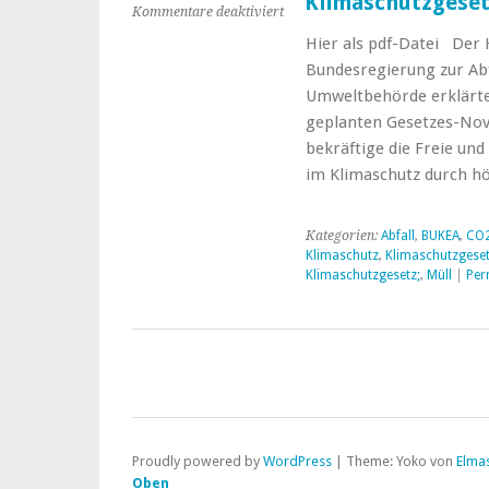
Klimaschutzgese
für
Kommentare deaktiviert
Hamburg:
Hier als pdf-Datei Der
Etikettenschwindel
Bundesregierung zur Ab
per
Klimaschutzgesetz
Umweltbehörde erklärte 
geplanten Gesetzes-Nov
bekräftige die Freie un
im Klimaschutz durch h
Kategorien:
Abfall
,
BUKEA
,
CO2
Klimaschutz
,
Klimaschutzgese
Klimaschutzgesetz;
,
Müll
|
Per
Proudly powered by
WordPress
|
Theme: Yoko von
Elma
Oben