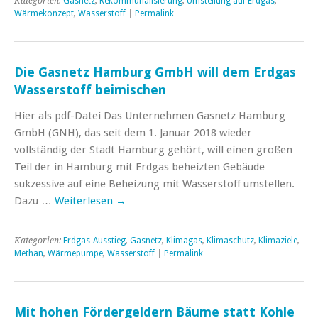
Kategorien:
Gasnetz
,
Rekommunalisierung
,
Umstellung auf Erdgas
,
Wärmekonzept
,
Wasserstoff
|
Permalink
Die Gasnetz Hamburg GmbH will dem Erdgas
Wasserstoff beimischen
Hier als pdf-Datei Das Unternehmen Gasnetz Hamburg
GmbH (GNH), das seit dem 1. Januar 2018 wieder
vollständig der Stadt Hamburg gehört, will einen großen
Teil der in Hamburg mit Erdgas beheizten Gebäude
sukzessive auf eine Beheizung mit Wasserstoff umstellen.
Dazu …
Weiterlesen
→
Kategorien:
Erdgas-Ausstieg
,
Gasnetz
,
Klimagas
,
Klimaschutz
,
Klimaziele
,
Methan
,
Wärmepumpe
,
Wasserstoff
|
Permalink
Mit hohen Fördergeldern Bäume statt Kohle