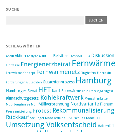
SUCHE
SCHLAGWÖRTER
Diskussion
Aktion
Beiräte
Abfall
Analyse
AURUBIS
Buschholz
CETA
Fernwärme
Energienetzbeirat
Elbtrasse
Fernwärmenetz
Fernwärme-Konzept
Flughafen; E-Kerosin
Hamburg
Gutachtenprozess
Forderungen
Gutachten
HET
Hamburger Senat
Kauf Fernwärme
Kein Fracking-Erdgas!
Kohlekraftwerk
Klimaschutzgesetz;
Menschenkette
Nordvariante
Müllverbrennung
Plenum
Moorburgtrasse
Müll
Rekommunalisierung
Protest
Pressemitteilung
Rückkauf
Stellinger Moor
Termine
TiSA
Tschüss Kohle
TTIP
Umsetzung Volksentscheid
Vattenfall